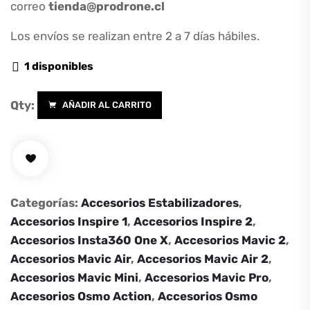
correo
tienda@prodrone.cl
Los envíos se realizan entre 2 a 7 días hábiles.
1 disponibles
Qty:
AÑADIR AL CARRITO
Guantes
para
fotografía
(L)
-
Categorías:
Accesorios Estabilizadores
,
Pgytech
Accesorios Inspire 1
,
Accesorios Inspire 2
,
cantidad
Accesorios Insta360 One X
,
Accesorios Mavic 2
,
Accesorios Mavic Air
,
Accesorios Mavic Air 2
,
Accesorios Mavic Mini
,
Accesorios Mavic Pro
,
Accesorios Osmo Action
,
Accesorios Osmo