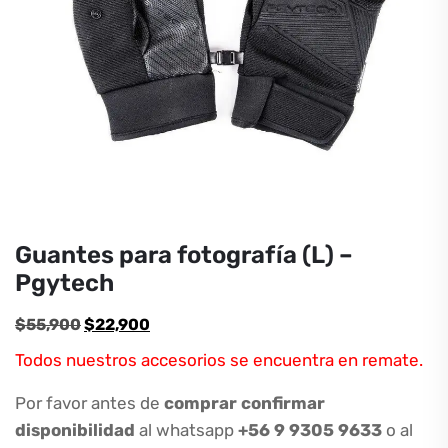
Guantes para fotografía (L) –
Pgytech
El
El
$
55,900
$
22,900
precio
precio
Todos nuestros accesorios se encuentra en remate.
original
actual
era:
es:
Por favor antes de
comprar confirmar
$55,900.
$22,900.
disponibilidad
al whatsapp
+56 9 9305 9633
o al