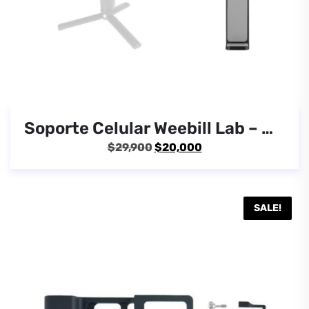
Soporte Celular Weebill Lab – Weebill S – Crane 3
El
El
$
29,900
$
20,000
precio
precio
original
actual
era:
es:
SALE!
$29,900.
$20,000.