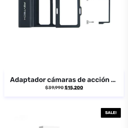
Adaptador cámaras de acción para estabilizadores de celular
El
El
$
39,990
$
15,200
precio
precio
original
actual
era:
es:
SALE!
$39,990.
$15,200.