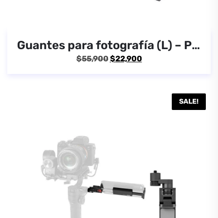
Guantes para fotografía (L) – Pgytech
El
El
$
55,900
$
22,900
precio
precio
original
actual
era:
es:
SALE!
$55,900.
$22,900.