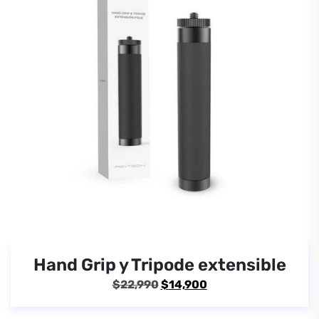
Hand Grip y Tripode extensible
El
El
$
22,990
$
14,900
precio
precio
original
actual