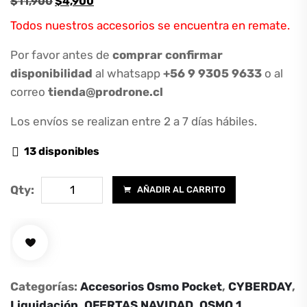
El
El
$
11,900
$
4,900
precio
precio
Todos nuestros accesorios se encuentra en remate.
original
actual
era:
es:
Por favor antes de
comprar confirmar
$11,900.
$4,900.
disponibilidad
al whatsapp
+56 9 9305 9633
o al
correo
tienda@prodrone.cl
Los envíos se realizan entre 2 a 7 días hábiles.
13 disponibles
Mini
Qty:
AÑADIR AL CARRITO
estuche
portable
para
Osmo
Pocket
Categorías:
Accesorios Osmo Pocket
,
CYBERDAY
,
cantidad
Liquidación
,
OFERTAS NAVIDAD
,
OSMO 1
,