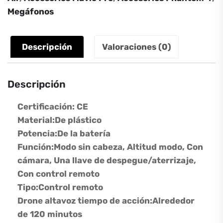
cantidad
Megáfonos
Descripción
Valoraciones (0)
Descripción
Certificación:
CE
Material:De plástico
Potencia:
De la batería
Función:
Modo sin cabeza, Altitud modo, Con
cámara, Una llave de despegue/aterrizaje,
Con control remoto
Tipo:
Control remoto
Drone altavoz tiempo de acción:
Alrededor
de 120 minutos