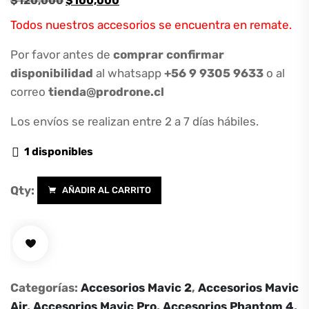
$
120,000
$
100,000
precio
precio
Todos nuestros accesorios se encuentra en remate.
original
actual
era:
es:
Por favor antes de
comprar confirmar
$120,000.
$100,000.
disponibilidad
al whatsapp
+56 9 9305 9633
o al
correo
tienda@prodrone.cl
Los envíos se realizan entre 2 a 7 días hábiles.
1 disponibles
Qty:
AÑADIR AL CARRITO
Megáfono
para
drones
Mavic
-
Categorías:
Accesorios Mavic 2
,
Accesorios Mavic
Phantom
Air
,
Accesorios Mavic Pro
,
Accesorios Phantom 4
,