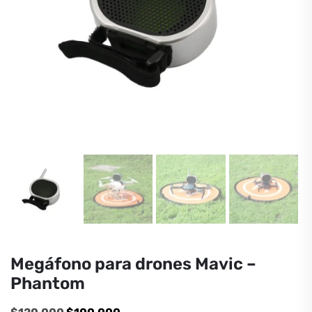
Megáfono para drones Mavic –
Phantom
El
El