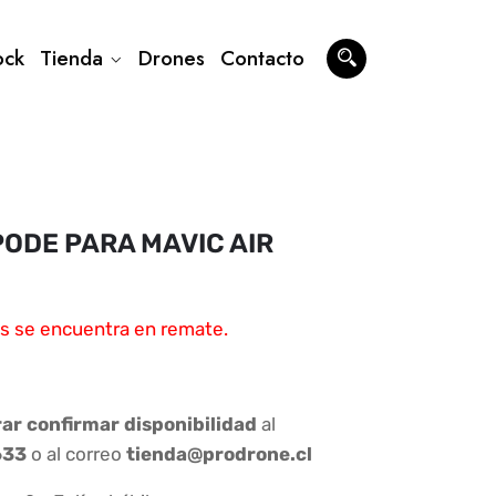
ock
Tienda
Drones
Contacto
PODE PARA MAVIC AIR
s se encuentra en remate.
.
r confirmar disponibilidad
al
633
o al correo
tienda@prodrone.cl