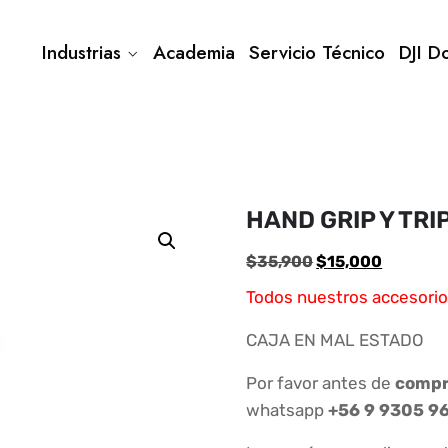
Industrias
Academia
Servicio Técnico
DJI D
HAND GRIP Y TRI
El
El
$
35,900
$
15,000
precio
precio
Todos nuestros accesorio
original
actual
era:
es:
CAJA EN MAL ESTADO
$35,900.
$15,000
Por favor antes de
compra
whatsapp
+56 9 9305 9