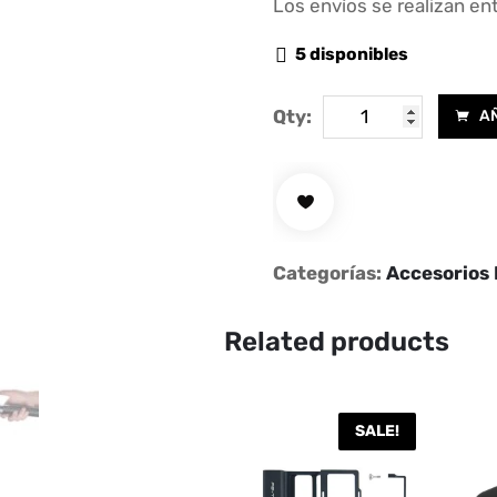
Los envíos se realizan ent
5 disponibles
HAND
Qty:
AÑ
GRIP
Y
TRIPODE
PARA
MAVIC
Categorías:
Accesorios 
AIR
cantidad
Related products
SALE!