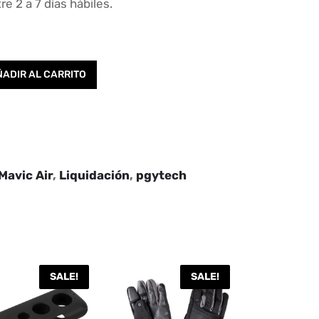
re 2 a 7 días hábiles.
ADIR AL CARRITO
Mavic Air
,
Liquidación
,
pgytech
SALE!
SALE!