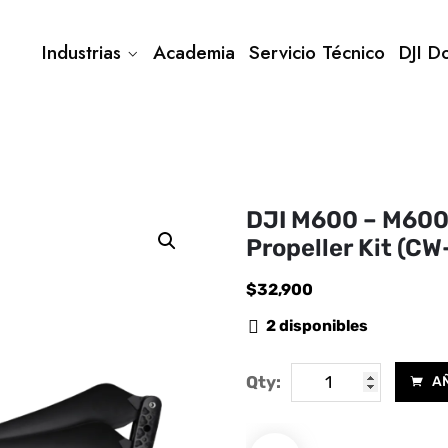
Industrias
Academia
Servicio Técnico
DJI D
DJI M600 – M600
Propeller Kit (
$
32,900
2 disponibles
DJI
Qty:
AÑ
M600
-