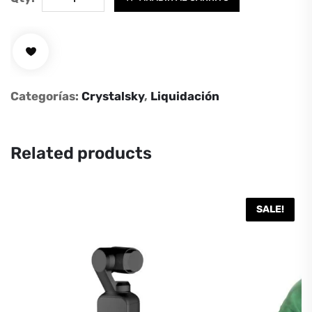
Mavic/Spark
Remote
Controller
Monitor
Mounting
Categorías:
Crystalsky
,
Liquidación
Bracket
cantidad
Related products
SALE!