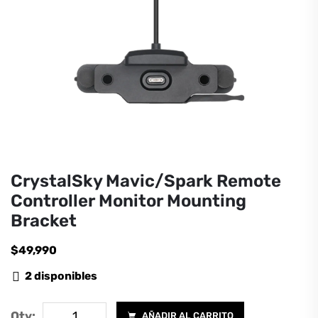
CrystalSky Mavic/Spark Remote
Controller Monitor Mounting
Bracket
$
49,990
2 disponibles
CrystalSky
Qty:
AÑADIR AL CARRITO