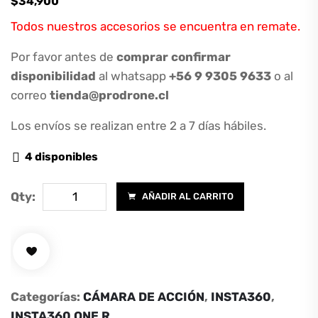
$
34,900
Todos nuestros accesorios se encuentra en remate.
Por favor antes de
comprar confirmar
disponibilidad
al whatsapp
+56 9 9305 9633
o al
correo
tienda@prodrone.cl
Los envíos se realizan entre 2 a 7 días hábiles.
4 disponibles
Protector
Qty:
AÑADIR AL CARRITO
de
Lente
Insta360
ONE
R
Categorías:
CÁMARA DE ACCIÓN
,
INSTA360
,
para
INSTA360 ONE R