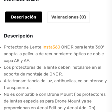
lente
360
cantidad
Descripción
Valoraciones (0)
Descripción
Protector de Lente
Insta360
ONE R para lente 360º
adopta la película de recubrimiento óptico de doble
capa AR y AF.
Los protectores de la lente deben instalarse en el
soporte de montaje de ONE R.
Alta transmitancia de luz, antihuellas, color intenso y
transparente.
No es compatible con Drone Mount (los protectores
de lentes especiales para Drone Mount ya se
proporcionan en Aerial Edition y Aerial Add-On).