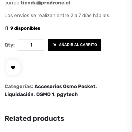
correo
tienda@prodrone.cl
Los envíos se realizan entre 2 a 7 días hábiles.
9 disponibles
FILTRO
Qty:
AÑADIR AL CARRITO
PARA
OSMO
POCKET
MRC
CPL
Categorías:
Accesorios Osmo Pocket
,
PRO
Liquidación
,
OSMO 1
,
pgytech
cantidad
Related products