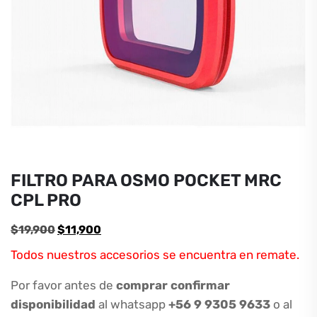
FILTRO PARA OSMO POCKET MRC
CPL PRO
El
El
$
19,900
$
11,900
precio
precio
Todos nuestros accesorios se encuentra en remate.
original
actual
era:
es:
Por favor antes de
comprar confirmar
$19,900.
$11,900.
disponibilidad
al whatsapp
+56 9 9305 9633
o al