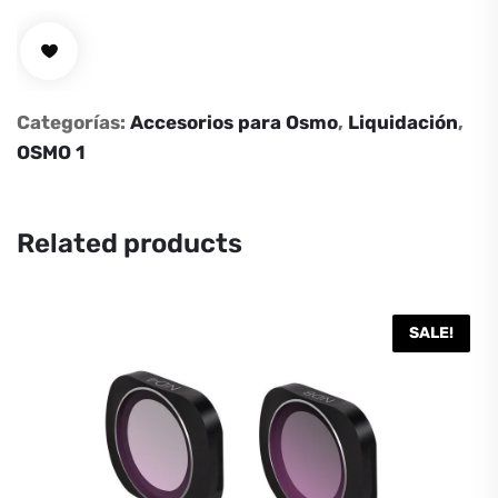
Osmo
Power
adaptor
57W
Categorías:
Accesorios para Osmo
,
Liquidación
,
(Part68)
OSMO 1
cantidad
Related products
SALE!