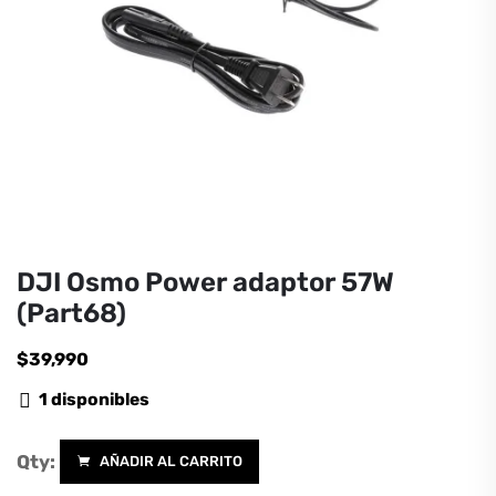
DJI Osmo Power adaptor 57W
(Part68)
$
39,990
1 disponibles
Qty:
AÑADIR AL CARRITO
DJI