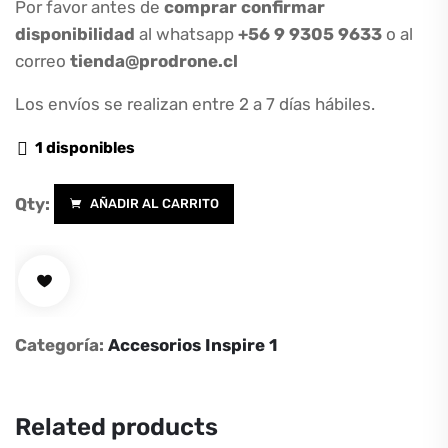
Por favor antes de
comprar confirmar
disponibilidad
al whatsapp
+56 9 9305 9633
o al
correo
tienda@prodrone.cl
Los envíos se realizan entre 2 a 7 días hábiles.
1 disponibles
Qty:
AÑADIR AL CARRITO
DJI
Inspire
1
Battery
Heater
Categoría:
Accesorios Inspire 1
cantidad
Related products