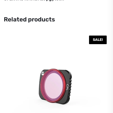
PGYTECH
cantidad
Related products
SALE!