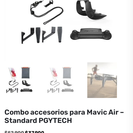
Combo accesorios para Mavic Air –
Standard PGYTECH
El
El
$
52,900
$
37,900