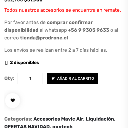
precio
precio
Todos nuestros accesorios se encuentra en remate.
original
actual
era:
es:
Por favor antes de
comprar confirmar
$52,900.
$37,900.
disponibilidad
al whatsapp
+56 9 9305 9633
o al
correo
tienda@prodrone.cl
Los envíos se realizan entre 2 a 7 días hábiles.
2 disponibles
Combo
Qty:
AÑADIR AL CARRITO
accesorios
para
Mavic
Air
-
Categorías:
Accesorios Mavic Air
,
Liquidación
,
Standard
OFERTAS NAVIDAD
,
pgytech