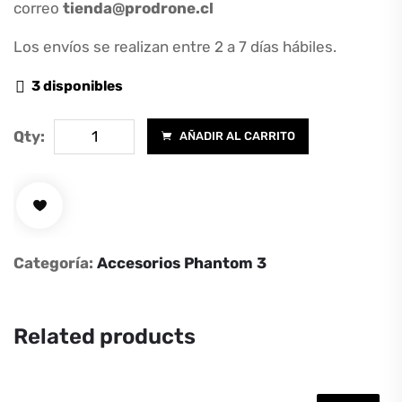
correo
tienda@prodrone.cl
Los envíos se realizan entre 2 a 7 días hábiles.
3 disponibles
Cargador
Qty:
AÑADIR AL CARRITO
múltiple
para
DJI
Phantom
3
Categoría:
Accesorios Phantom 3
cantidad
Related products