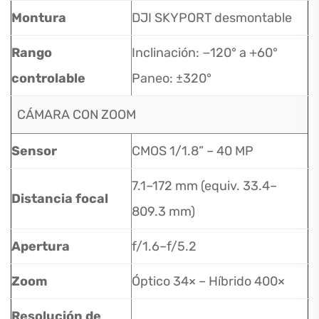
Montura
DJI SKYPORT desmontable
Rango
Inclinación: −120° a +60°
controlable
Paneo: ±320°
CÁMARA CON ZOOM
Sensor
CMOS 1/1.8” – 40 MP
7.1–172 mm (equiv. 33.4–
Distancia focal
809.3 mm)
Apertura
f/1.6–f/5.2
Zoom
Óptico 34× – Híbrido 400×
Resolución de