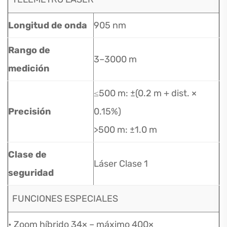
Longitud de onda
905 nm
Rango de
3–3000 m
medición
≤500 m: ±(0.2 m + dist. ×
Precisión
0.15%)
>500 m: ±1.0 m
Clase de
Láser Clase 1
seguridad
FUNCIONES ESPECIALES
• Zoom híbrido 34× – máximo 400×