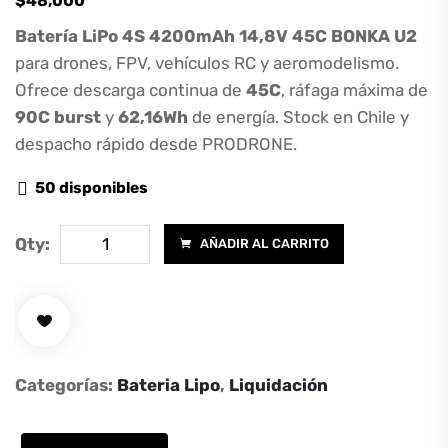
$
48,000
Batería LiPo 4S 4200mAh 14,8V 45C BONKA U2
para drones, FPV, vehículos RC y aeromodelismo.
Ofrece descarga continua de
45C
, ráfaga máxima de
90C burst
y
62,16Wh
de energía. Stock en Chile y
despacho rápido desde PRODRONE.
50 disponibles
Batería
Qty:
AÑADIR AL CARRITO
LiPo
4S
4200mAh
14,8V
45C
Categorías:
Bateria Lipo
,
Liquidación
BONKA
U2