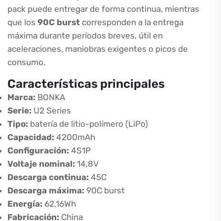
pack puede entregar de forma continua, mientras
que los
90C burst
corresponden a la entrega
máxima durante períodos breves, útil en
aceleraciones, maniobras exigentes o picos de
consumo.
Características principales
Marca:
BONKA
Serie:
U2 Series
Tipo:
batería de litio-polímero (LiPo)
Capacidad:
4200mAh
Configuración:
4S1P
Voltaje nominal:
14,8V
Descarga continua:
45C
Descarga máxima:
90C burst
Energía:
62,16Wh
Fabricación:
China