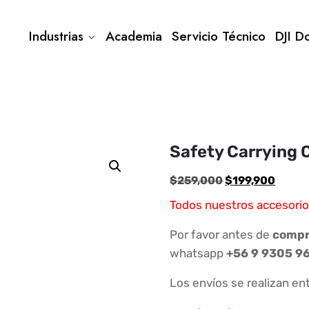
Industrias
Academia
Servicio Técnico
DJI D
Safety Carrying 
El
El
$
259,000
$
199,900
precio
preci
Todos nuestros accesorio
original
actual
era:
es:
Por favor antes de
compra
$259,000.
$199,
whatsapp
+56 9 9305 9
Los envíos se realizan ent