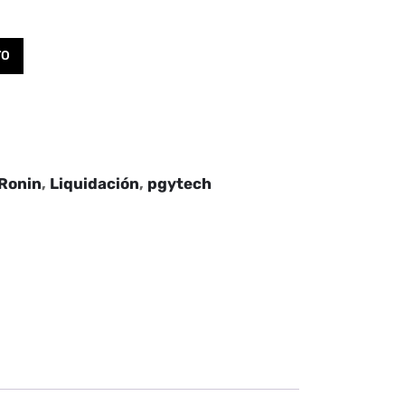
TO
 Ronin
,
Liquidación
,
pgytech