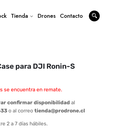
ock
Tienda
Drones
Contacto
Case para DJI Ronin-S
o
s se encuentra en remate.
r confirmar disponibilidad
al
900.
633
o al correo
tienda@prodrone.cl
re 2 a 7 días hábiles.