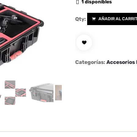
1 disponibles
Qty:
AÑADIR AL CARRI
Safety
Carrying
Case
para
DJI
Categorías:
Accesorios
Ronin-
S
cantidad