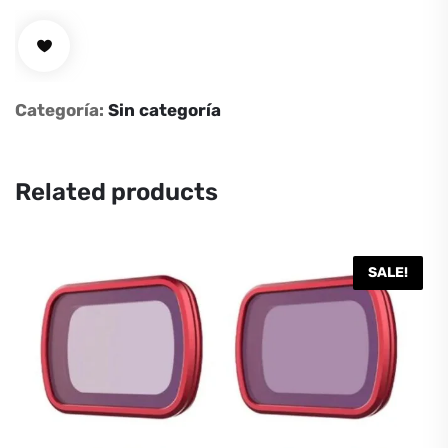
Cable
Standard
180W
Power
Categoría:
Sin categoría
Adaptor
AC
cantidad
Related products
SALE!