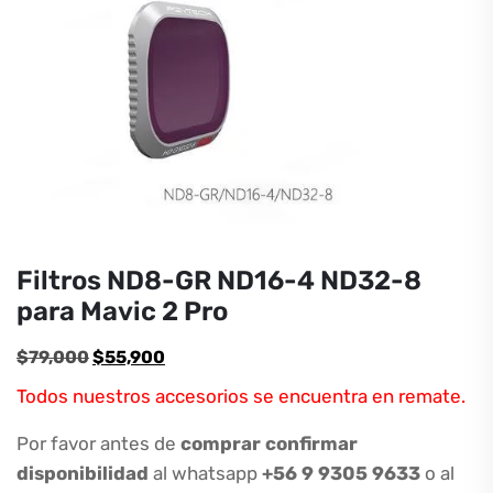
Filtros ND8-GR ND16-4 ND32-8
para Mavic 2 Pro
El
El
$
79,000
$
55,900
precio
precio
Todos nuestros accesorios se encuentra en remate.
original
actual
era:
es:
Por favor antes de
comprar confirmar
$79,000.
$55,900.
disponibilidad
al whatsapp
+56 9 9305 9633
o al