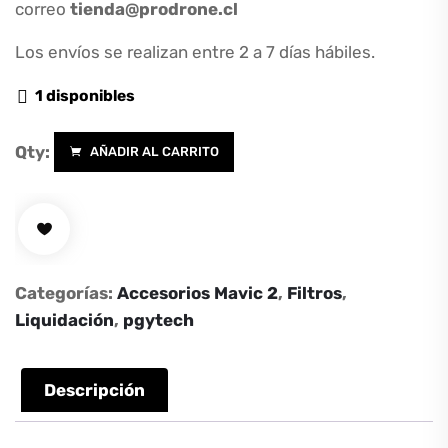
correo
tienda@prodrone.cl
Los envíos se realizan entre 2 a 7 días hábiles.
1 disponibles
Qty:
AÑADIR AL CARRITO
Filtros
ND8-
GR
ND16-
4
Categorías:
Accesorios Mavic 2
,
Filtros
,
ND32-
Liquidación
,
pgytech
8
para
Mavic
Descripción
2
Pro