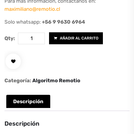
Para más información, contáctanos en:
maximiliano@remotio.cl
Solo whatsapp:
+56 9 9630 6964
Algoritmo
Qty:
AÑADIR AL CARRITO
de
detección
de
fuego
y
Categoría:
Algoritmo Remotio
humo
para
drones
Descripción
DJI
cantidad
Descripción